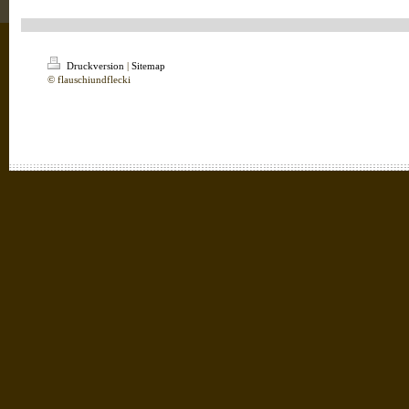
Druckversion
|
Sitemap
© flauschiundflecki