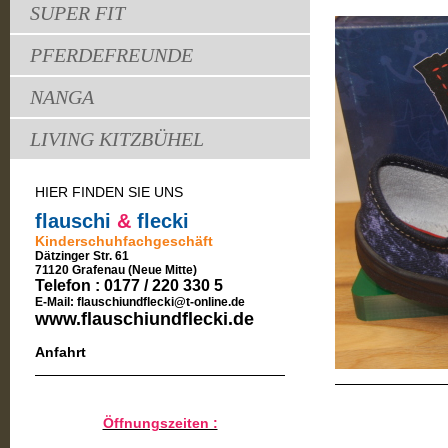
SUPER FIT
PFERDEFREUNDE
NANGA
LIVING KITZBÜHEL
HIER FINDEN SIE UNS
flauschi
&
flecki
Kinderschuhfachgeschäft
Dätzinger Str. 61
71120 Grafenau (Neue Mitte)
Telefon : 0177 / 220 330 5
E-Mail: flauschiundflecki@t-
online.de
www.flauschiundflecki.de
Anfahrt
Öffnungszeiten :