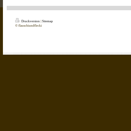
Druckversion
|
Sitemap
© flauschiundflecki