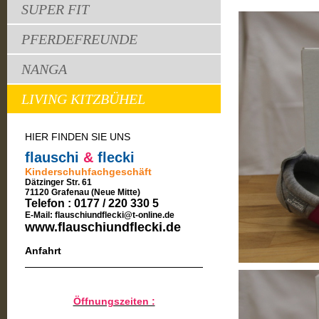
SUPER FIT
PFERDEFREUNDE
NANGA
LIVING KITZBÜHEL
HIER FINDEN SIE UNS
flauschi
&
flecki
Kinderschuhfachgeschäft
Dätzinger Str. 61
71120 Grafenau (Neue Mitte)
Telefon : 0177 / 220 330 5
E-Mail: flauschiundflecki@t-
online.de
www.flauschiundflecki.de
Anfahrt
Öffnungszeiten :